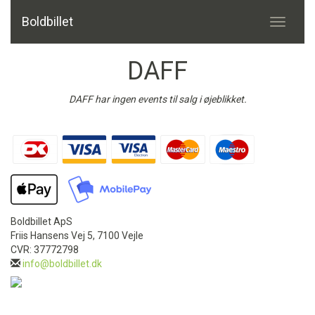
Boldbillet
Toggle
navigati
DAFF
DAFF har ingen events til salg i øjeblikket.
Boldbillet ApS
Friis Hansens Vej 5, 7100 Vejle
CVR: 37772798
info@boldbillet.dk