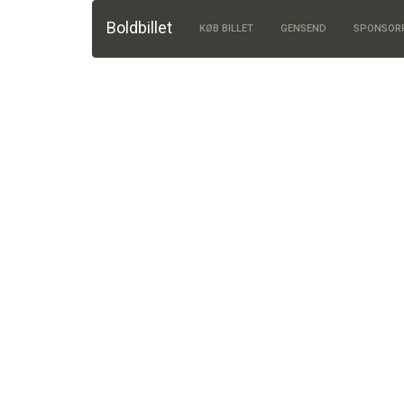
Boldbillet
KØB BILLET
GENSEND
SPONSOR