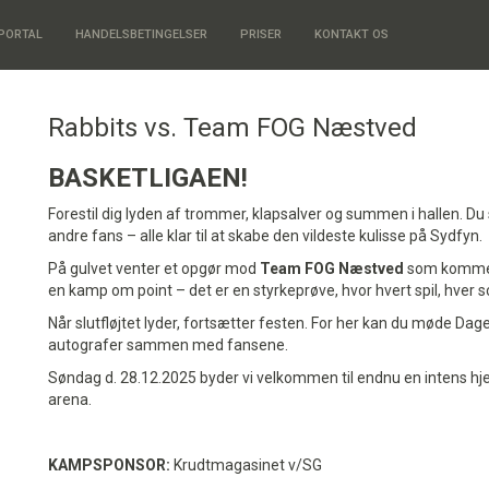
PORTAL
HANDELSBETINGELSER
PRISER
KONTAKT OS
Rabbits vs. Team FOG Næstved
BASKETLIGAEN!
Forestil dig lyden af trommer, klapsalver og summen i hallen. Du
andre fans – alle klar til at skabe den vildeste kulisse på Sydfyn.
På gulvet venter et opgør mod
Team FOG Næstved
som kommer 
en kamp om point – det er en styrkeprøve, hvor hvert spil, hver sco
Når slutfløjtet lyder, fortsætter festen. For her kan du møde Da
autografer sammen med fansene.
Søndag d. 28.12.2025 byder vi velkommen til endnu en intens
arena.
KAMPSPONSOR:
Krudtmagasinet v/SG