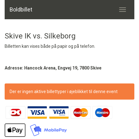
Boldbillet
Toggle
navigati
Skive IK vs. Silkeborg
Billetten kan vises både på papir og på telefon.
Adresse: Hancock Arena, Engvej 19, 7800 Skive
Der er ingen aktive billettyper i øjeblikket til denne event