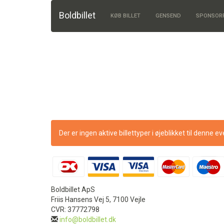
Boldbillet
KØB BILLET
GENSEND
SPONSOR
Der er ingen aktive billettyper i øjeblikket til denne e
Boldbillet ApS
Friis Hansens Vej 5, 7100 Vejle
CVR: 37772798
info@boldbillet.dk