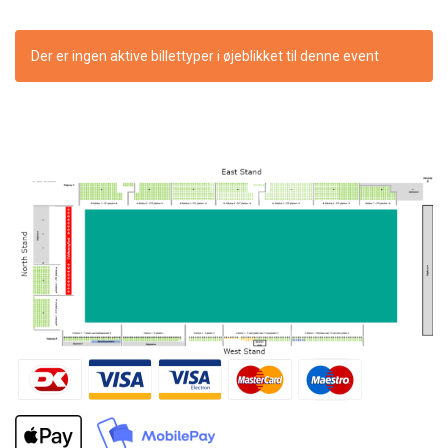
Der er ingen aktive billettyper i øjeblikket til denne event