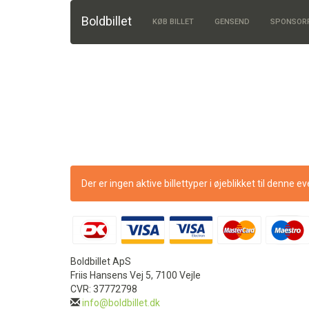
Boldbillet
KØB BILLET
GENSEND
SPONSOR
Der er ingen aktive billettyper i øjeblikket til denne e
Boldbillet ApS
Friis Hansens Vej 5, 7100 Vejle
CVR: 37772798
info@boldbillet.dk