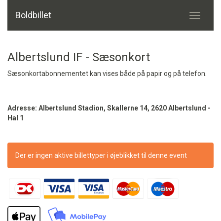
Boldbillet
Toggle
navigati
Albertslund IF - Sæsonkort
Sæsonkortabonnementet kan vises både på papir og på telefon.
Adresse: Albertslund Stadion, Skallerne 14, 2620 Albertslund -
Hal 1
Der er ingen aktive billettyper i øjeblikket til denne event