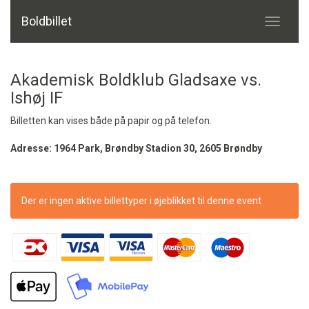
Boldbillet
Toggle
navigati
Akademisk Boldklub Gladsaxe vs.
Ishøj IF
Billetten kan vises både på papir og på telefon.
Adresse: 1964 Park, Brøndby Stadion 30, 2605 Brøndby
Der er ingen aktive billettyper i øjeblikket til denne event